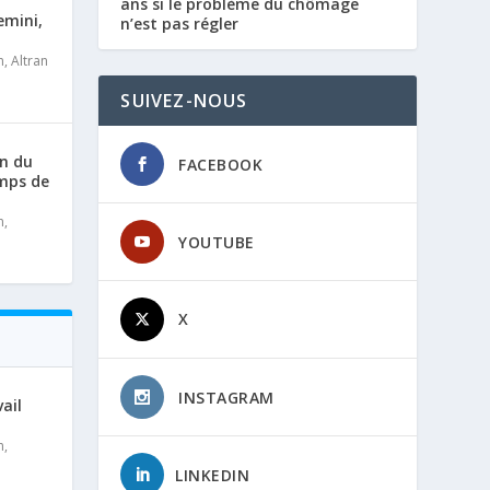
ans si le problème du chômage
emini,
n’est pas régler
n
,
Altran
SUIVEZ-NOUS
on du
FACEBOOK
emps de
n
,
YOUTUBE
X
INSTAGRAM
ail
n
,
LINKEDIN