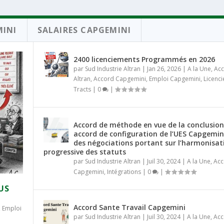
MINI
SALAIRES CAPGEMINI
2400 licenciements Programmés en 2026
par
Sud Industrie Altran
|
Jan 26, 2026
|
A la Une
,
Ac
Altran
,
Accord Capgemini
,
Emploi Capgemini
,
Licenc
Tracts
|
0
|
Accord de méthode en vue de la conclusion
accord de configuration de l’UES Capgemin
des négociations portant sur l’harmonisat
progressive des statuts
par
Sud Industrie Altran
|
Juil 30, 2024
|
A la Une
,
Acc
Capgemini
,
Intégrations
|
0
|
US
Accord Sante Travail Capgemini
,
Emploi
par
Sud Industrie Altran
|
Juil 30, 2024
|
A la Une
,
Acc