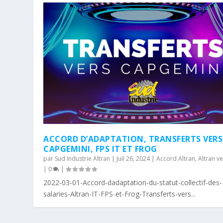
ACCORD D’ADAPTATION, TRANSFERTS VERS
CAPGEMINI, FPS IT ET FROG
par
Sud Industrie Altran
|
Juil 26, 2024
|
Accord Altran
,
Altran v
|
0
|
2022-03-01-Accord-dadaptation-du-statut-collectif-des-
salaries-Altran-IT-FPS-et-Frog-Transferts-vers...