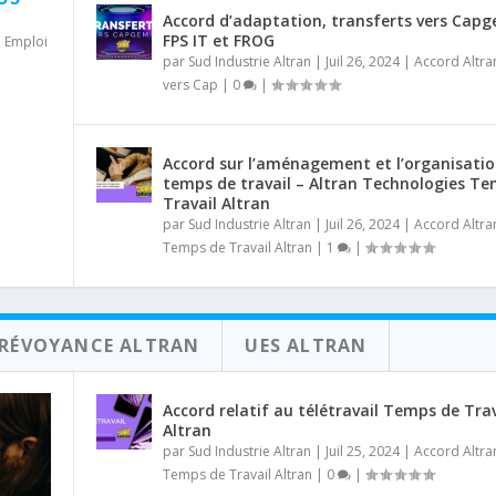
Accord d’adaptation, transferts vers Capg
FPS IT et FROG
,
Emploi
par
Sud Industrie Altran
|
Juil 26, 2024
|
Accord Altra
vers Cap
|
0
|
Accord sur l’aménagement et l’organisati
temps de travail – Altran Technologies T
Travail Altran
par
Sud Industrie Altran
|
Juil 26, 2024
|
Accord Altra
Temps de Travail Altran
|
1
|
PRÉVOYANCE ALTRAN
UES ALTRAN
Accord relatif au télétravail Temps de Trav
Altran
par
Sud Industrie Altran
|
Juil 25, 2024
|
Accord Altra
Temps de Travail Altran
|
0
|