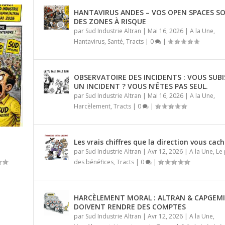
HANTAVIRUS ANDES – VOS OPEN SPACES S
DES ZONES À RISQUE
par
Sud Industrie Altran
|
Mai 16, 2026
|
A la Une
,
Hantavirus
,
Santé
,
Tracts
|
0
|
OBSERVATOIRE DES INCIDENTS : VOUS SUBI
UN INCIDENT ? VOUS N’ÊTES PAS SEUL.
par
Sud Industrie Altran
|
Mai 16, 2026
|
A la Une
,
Harcèlement
,
Tracts
|
0
|
Les vrais chiffres que la direction vous cac
par
Sud Industrie Altran
|
Avr 12, 2026
|
A la Une
,
Le
des bénéfices
,
Tracts
|
0
|
S SUBISSEZ UN INCI...
N NE VOUS MONTRE PAS
I VISAGE D...
 PERSONNE NE VOUS ...
FEND ?
HARCÈLEMENT MORAL : ALTRAN & CAPGEMI
ement
Altran
age des bénéfices
mmigration
ement
ement
ement
,
,
,
,
,
Licenciements
Licenciements
Licenciements
Tracts
Emploi Capgemini
,
Le partage des bénéfices
|
0
|
|
0
|
|
,
Pression
0
0
|
,
Scandale
|
|
|
0
|
|
|
0
0
|
|
DOIVENT RENDRE DES COMPTES
par
Sud Industrie Altran
|
Avr 12, 2026
|
A la Une
,