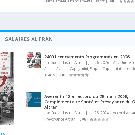
Harcèlement
,
Licenciements
,
Tracts
|
0
|
SALAIRES ALTRAN
2400 licenciements Programmés en 2026
par
Sud Industrie Altran
|
Jan 26, 2026
|
A la Une
,
Ac
Altran
,
Accord Capgemini
,
Emploi Capgemini
,
Licenc
Tracts
|
0
|
Avenant n°2 à l’accord du 28 mars 2008,
Complémentaire Santé et Prévoyance du 
Altran
par
Sud Industrie Altran
|
Juil 26, 2024
|
Accord Altra
Prévoyance Altran
|
0
|
US