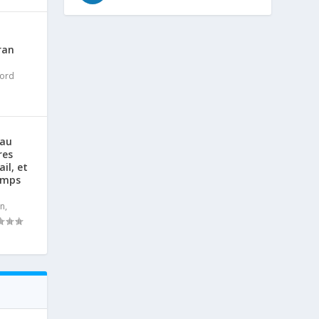
ran
ord
 au
res
il, et
Temps
an
,