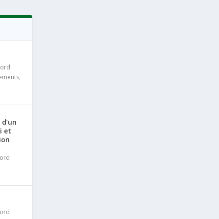
cord
iements
,
 d’un
i et
ion
ord
ord