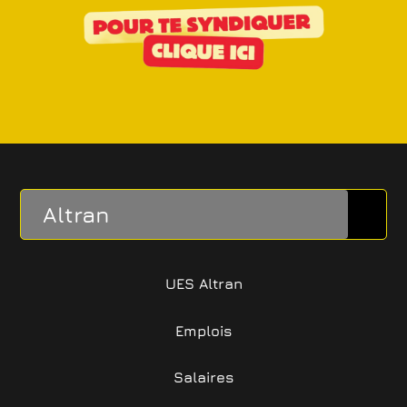
Altran
UES Altran
Emplois
Salaires