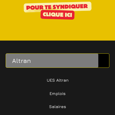
Altran
UES Altran
Emplois
Salaires