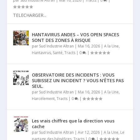
par
Sud Industrie Altran
|
Mai 16, 2026
|
Tracts
|
0
|
TELECHARGER...
HANTAVIRUS ANDES – VOS OPEN SPACES
SONT DES ZONES À RISQUE
par
Sud Industrie Altran
|
Mai 16, 2026
|
A la Une
,
Hantavirus
,
Santé
,
Tracts
|
0
|
OBSERVATOIRE DES INCIDENTS : VOUS
SUBISSEZ UN INCIDENT ? VOUS N’ÊTES PAS
SEUL.
par
Sud Industrie Altran
|
Mai 16, 2026
|
A la Une
,
Harcèlement
,
Tracts
|
0
|
Les vrais chiffres que la direction vous
cache
par
Sud Industrie Altran
|
Avr 12, 2026
|
A la Une
,
Le
partage des bénéfices
,
Tracts
|
0
|