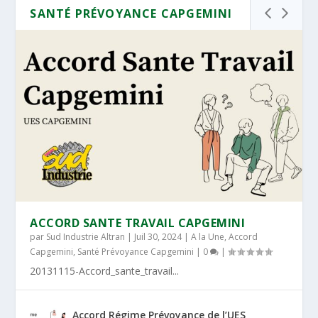
SANTÉ PRÉVOYANCE CAPGEMINI
ACCORD SANTE TRAVAIL CAPGEMINI
par
Sud Industrie Altran
|
Juil 30, 2024
|
A la Une
,
Accord
Capgemini
,
Santé Prévoyance Capgemini
|
0
|
20131115-Accord_sante_travail...
Accord Régime Prévoyance de l’UES