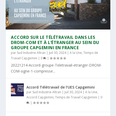
ACCORD SUR LE TÉLÉTRAVAIL DANS LES
DROM-COM ET À L’ÉTRANGER AU SEIN DU
GROUPE CAPGEMINI EN FRANCE
par
Sud Industrie Altran
|
Juil 30, 2024
|
A la Une
,
Temps de
Travail Capgemini
|
0
|
20221214-Accord-groupe-Teletravail-etranger-DROM-
COM-signe-1-compresse...
Accord Télétravail de l’UES Capgemini
par
Sud Industrie Altran
|
Juil 30, 2024
|
A la Une
,
Accord Capgemini
,
Temps de Travail Capgemini
|
0
|