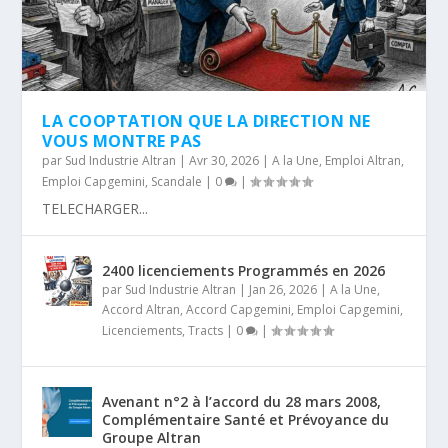
LA COOPTATION QUE LA DIRECTION NE
VOUS MONTRE PAS
par
Sud Industrie Altran
|
Avr 30, 2026
|
A la Une
,
Emploi Altran
,
Emploi Capgemini
,
Scandale
|
0
|
TELECHARGER...
2400 licenciements Programmés en 2026
par
Sud Industrie Altran
|
Jan 26, 2026
|
A la Une
,
Accord Altran
,
Accord Capgemini
,
Emploi Capgemini
,
Licenciements
,
Tracts
|
0
|
Avenant n°2 à l’accord du 28 mars 2008,
Complémentaire Santé et Prévoyance du
Groupe Altran