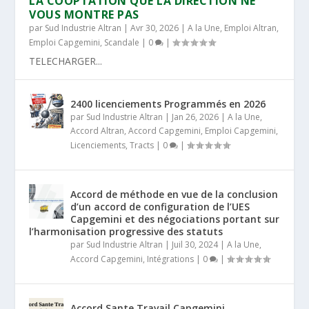
LA COOPTATION QUE LA DIRECTION NE
VOUS MONTRE PAS
par
Sud Industrie Altran
|
Avr 30, 2026
|
A la Une
,
Emploi Altran
,
Emploi Capgemini
,
Scandale
|
0
|
TELECHARGER...
2400 licenciements Programmés en 2026
par
Sud Industrie Altran
|
Jan 26, 2026
|
A la Une
,
Accord Altran
,
Accord Capgemini
,
Emploi Capgemini
,
Licenciements
,
Tracts
|
0
|
Accord de méthode en vue de la conclusion
d’un accord de configuration de l’UES
Capgemini et des négociations portant sur
l’harmonisation progressive des statuts
par
Sud Industrie Altran
|
Juil 30, 2024
|
A la Une
,
Accord Capgemini
,
Intégrations
|
0
|
Accord Sante Travail Capgemini