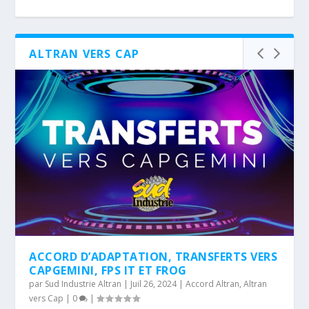
ALTRAN VERS CAP
ACCORD D’ADAPTATION, TRANSFERTS VERS
CAPGEMINI, FPS IT ET FROG
par
Sud Industrie Altran
|
Juil 26, 2024
|
Accord Altran
,
Altran
vers Cap
|
0
|