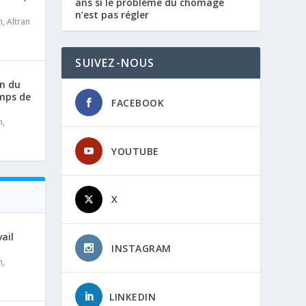
ans si le problème du chômage
n’est pas régler
n
,
Altran
SUIVEZ-NOUS
on du
emps de
FACEBOOK
n
,
YOUTUBE
X
ail
INSTAGRAM
n
,
LINKEDIN