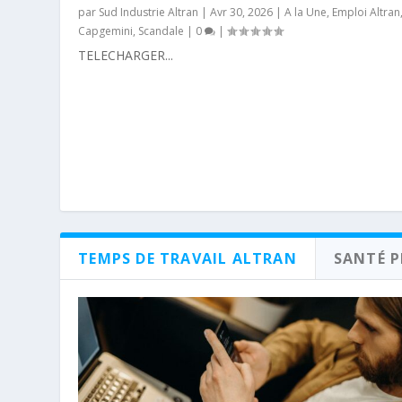
par
Sud Industrie Altran
|
Avr 30, 2026
|
A la Une
,
Emploi Altran
Capgemini
,
Scandale
|
0
|
TELECHARGER...
TEMPS DE TRAVAIL ALTRAN
SANTÉ 