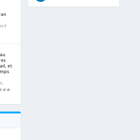
ran
ord
 au
res
il, et
Temps
an
,