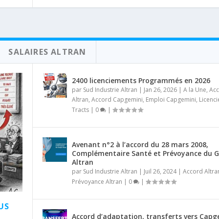
SALAIRES ALTRAN
2400 licenciements Programmés en 2026
par
Sud Industrie Altran
|
Jan 26, 2026
|
A la Une
,
Ac
Altran
,
Accord Capgemini
,
Emploi Capgemini
,
Licenc
Tracts
|
0
|
Avenant n°2 à l’accord du 28 mars 2008,
Complémentaire Santé et Prévoyance du 
Altran
par
Sud Industrie Altran
|
Juil 26, 2024
|
Accord Altra
Prévoyance Altran
|
0
|
US
Accord d’adaptation, transferts vers Capg