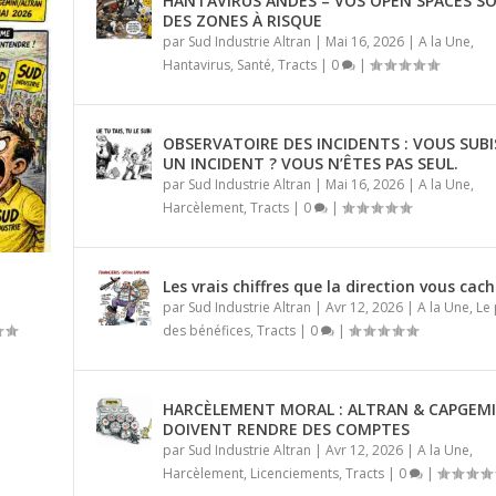
HANTAVIRUS ANDES – VOS OPEN SPACES S
DES ZONES À RISQUE
par
Sud Industrie Altran
|
Mai 16, 2026
|
A la Une
,
Hantavirus
,
Santé
,
Tracts
|
0
|
OBSERVATOIRE DES INCIDENTS : VOUS SUBI
UN INCIDENT ? VOUS N’ÊTES PAS SEUL.
par
Sud Industrie Altran
|
Mai 16, 2026
|
A la Une
,
Harcèlement
,
Tracts
|
0
|
Les vrais chiffres que la direction vous cac
par
Sud Industrie Altran
|
Avr 12, 2026
|
A la Une
,
Le
des bénéfices
,
Tracts
|
0
|
S SUBISSEZ UN INCI...
N NE VOUS MONTRE PAS
I VISAGE D...
 PERSONNE NE VOUS ...
FEND ?
HARCÈLEMENT MORAL : ALTRAN & CAPGEMI
ement
Altran
age des bénéfices
mmigration
ement
ement
ement
,
,
,
,
,
Licenciements
Licenciements
Licenciements
Tracts
Emploi Capgemini
,
Le partage des bénéfices
|
0
|
|
0
|
|
,
Pression
0
0
|
,
Scandale
|
|
|
0
|
|
|
0
0
|
|
DOIVENT RENDRE DES COMPTES
par
Sud Industrie Altran
|
Avr 12, 2026
|
A la Une
,
Harcèlement
,
Licenciements
,
Tracts
|
0
|