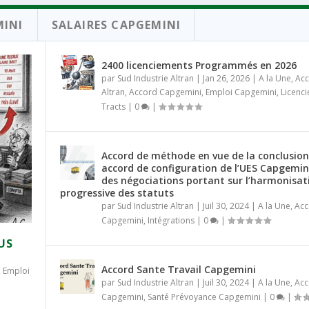
MINI
SALAIRES CAPGEMINI
2400 licenciements Programmés en 2026
par
Sud Industrie Altran
|
Jan 26, 2026
|
A la Une
,
Ac
Altran
,
Accord Capgemini
,
Emploi Capgemini
,
Licenc
Tracts
|
0
|
Accord de méthode en vue de la conclusion
accord de configuration de l’UES Capgemin
des négociations portant sur l’harmonisat
progressive des statuts
par
Sud Industrie Altran
|
Juil 30, 2024
|
A la Une
,
Acc
Capgemini
,
Intégrations
|
0
|
US
Accord Sante Travail Capgemini
,
Emploi
par
Sud Industrie Altran
|
Juil 30, 2024
|
A la Une
,
Acc
Capgemini
,
Santé Prévoyance Capgemini
|
0
|