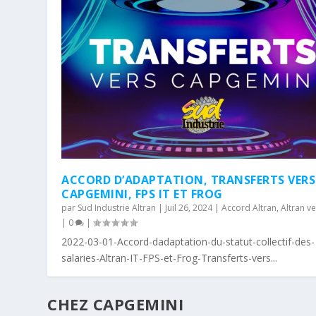
ACCORD D’ADAPTATION, TRANSFERTS VERS
CAPGEMINI, FPS IT ET FROG
par
Sud Industrie Altran
|
Juil 26, 2024
|
Accord Altran
,
Altran v
|
0
|
2022-03-01-Accord-dadaptation-du-statut-collectif-des-
salaries-Altran-IT-FPS-et-Frog-Transferts-vers...
CHEZ CAPGEMINI