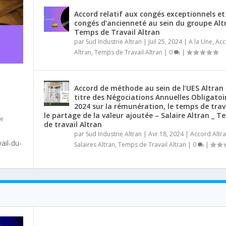
Accord relatif aux congés exceptionnels et
congés d’ancienneté au sein du groupe Alt
Temps de Travail Altran
par
Sud Industrie Altran
|
Juil 25, 2024
|
A la Une
,
Acc
Altran
,
Temps de Travail Altran
|
0
|
Accord de méthode au sein de l’UES Altran
titre des Négociations Annuelles Obligatoi
L
2024 sur la rémunération, le temps de trava
le partage de la valeur ajoutée – Salaire Altran _ 
de
de travail Altran
par
Sud Industrie Altran
|
Avr 18, 2024
|
Accord Altr
ail-du-
Salaires Altran
,
Temps de Travail Altran
|
0
|