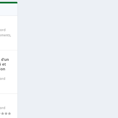
cord
iements
,
 d’un
i et
ion
ord
ord