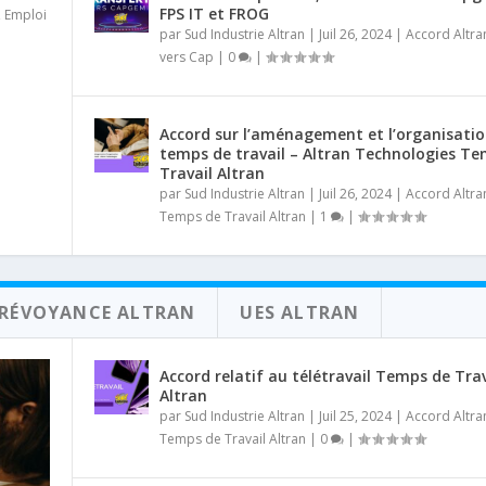
FPS IT et FROG
,
Emploi
par
Sud Industrie Altran
|
Juil 26, 2024
|
Accord Altra
vers Cap
|
0
|
Accord sur l’aménagement et l’organisati
temps de travail – Altran Technologies T
Travail Altran
par
Sud Industrie Altran
|
Juil 26, 2024
|
Accord Altra
Temps de Travail Altran
|
1
|
PRÉVOYANCE ALTRAN
UES ALTRAN
Accord relatif au télétravail Temps de Trav
Altran
par
Sud Industrie Altran
|
Juil 25, 2024
|
Accord Altra
Temps de Travail Altran
|
0
|