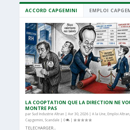
ACCORD CAPGEMINI
EMPLOI CAPGE
LA COOPTATION QUE LA DIRECTION NE VO
MONTRE PAS
par
Sud Industrie Altran
|
Avr 30, 2026
|
A la Une
,
Emploi Altran
Capgemini
,
Scandale
|
0
|
TELECHARGER...